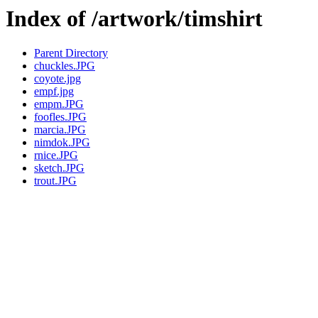
Index of /artwork/timshirt
Parent Directory
chuckles.JPG
coyote.jpg
empf.jpg
empm.JPG
foofles.JPG
marcia.JPG
nimdok.JPG
rnice.JPG
sketch.JPG
trout.JPG